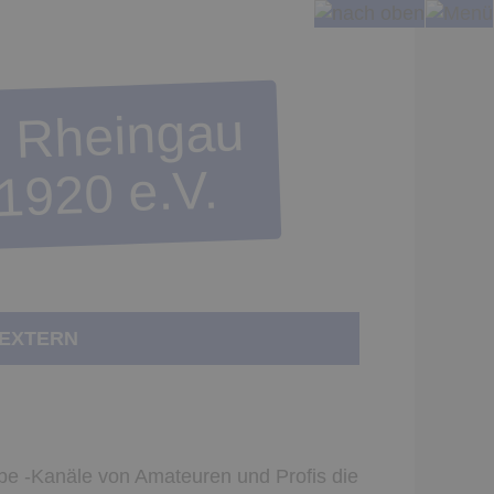
m Rheingau
920 e.V.
 EXTERN
be -Kanäle von Amateuren und Profis die