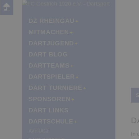
DZ RHEINGAU
MITMACHEN
DARTJUGEND
DART BLOG
DARTTEAMS
DARTSPIELER
DART TURNIERE
S
SPONSOREN
DART LINKS
D
DARTSCHULE
AVERAGE
In 