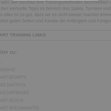
 sehr viel Herzblut ihre Trainingsmethoden beschreiben o
den wertvolle Tipps im Bereich des Spiels, Turniere u
s alles ist so gut, dass wir es nicht besser machen könne
klich guten Seiten und Kanäle die Anfängern und Fortge
RT TRAINING LINKS
iter zu:
..
AVERAGE
DART BEGRIFFE
DER DARTPFEIL
DAS DARTBOARD
DART REGELN
DART SPIELVARIANTEN