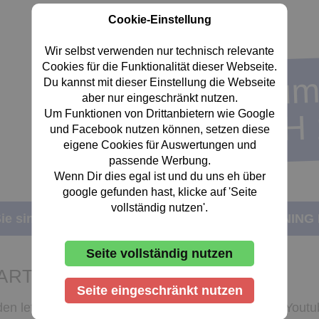
Cookie-Einstellung
Wir selbst verwenden nur technisch relevante
Cookies für die Funktionalität dieser Webseite.
Dartsportzentru
Du kannst mit dieser Einstellung die Webseite
aber nur eingeschränkt nutzen.
FC OESTRICH 1
Um Funktionen von Drittanbietern wie Google
und Facebook nutzen können, setzen diese
eigene Cookies für Auswertungen und
passende Werbung.
Wenn Dir dies egal ist und du uns eh über
google gefunden hast, klicke auf 'Seite
vollständig nutzen'.
«
«
Start
DARTSCHULE
ie sind hier:
DART TRAINING
Seite vollständig nutzen
ART TRAINING EXTERN
Seite eingeschränkt nutzen
den letzten Jahren entstanden Webseite und auch Youtu