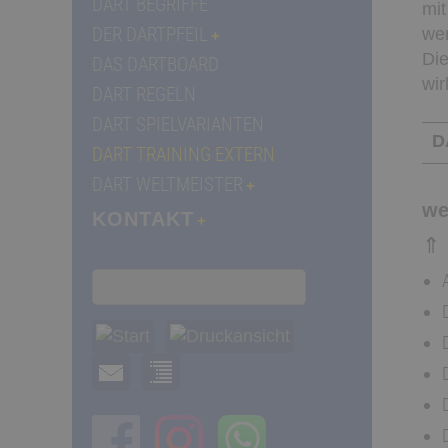
DART BEGRIFFE
mit
DER DARTPFEIL
wer
Die
DAS DARTBOARD
wir
DART REGELN
DART SPIELVARIANTEN
DA
DART TRAINING EXTERN
DART WELTMEISTER
we
KONTAKT
⇑ 