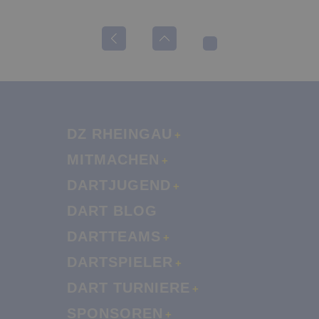
DZ RHEINGAU
MITMACHEN
DARTJUGEND
DART BLOG
DARTTEAMS
DARTSPIELER
DART TURNIERE
SPONSOREN