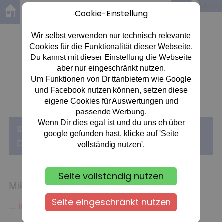
Cookie-Einstellung
Wir selbst verwenden nur technisch relevante
Cookies für die Funktionalität dieser Webseite.
Dartsportzentrum Rheingau
Du kannst mit dieser Einstellung die Webseite
FC OESTRICH 1920 e.V.
aber nur eingeschränkt nutzen.
Um Funktionen von Drittanbietern wie Google
und Facebook nutzen können, setzen diese
eigene Cookies für Auswertungen und
passende Werbung.
Wenn Dir dies egal ist und du uns eh über
«
«
Sie sind hier:
Start
DARTSCHULE
google gefunden hast, klicke auf 'Seite
«
Mikuru Suzuki
DART WELTMEISTER
vollständig nutzen'.
Seite vollständig nutzen
Mikuru Suzuki
Seite eingeschränkt nutzen
... in Bearbeitung