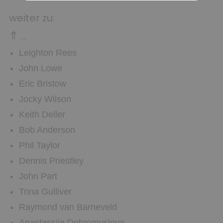
weiter zu:
⇑ ..
Leighton Rees
John Lowe
Eric Bristow
Jocky Wilson
Keith Deller
Bob Anderson
Phil Taylor
Dennis Priestley
John Part
Trina Gulliver
Raymond van Barneveld
Anastassija Dobromyslova