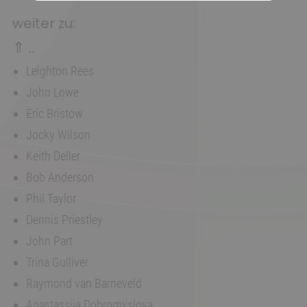
weiter zu:
⇑ ..
Leighton Rees
John Lowe
Eric Bristow
Jocky Wilson
Keith Deller
Bob Anderson
Phil Taylor
Dennis Priestley
John Part
Trina Gulliver
Raymond van Barneveld
Anastassija Dobromyslova