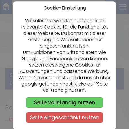
Cookie-Einstellung
Wir selbst verwenden nur technisch
relevante Cookies für die Funktionalität
Dartsportzentrum Rheingau
dieser Webseite. Du kannst mit dieser
FC OESTRICH 1920 e.V.
Einstellung die Webseite aber nur
eingeschränkt nutzen.
Um Funktionen von Drittanbietern wie
Google und Facebook nutzen können,
setzen diese eigene Cookies für
Auswertungen und passende Werbung.
«
«
Sie sind hier:
Start
DARTSCHULE
Wenn Dir dies egal ist und du uns eh über
«
DART WELTMEISTER
Peter Wright
google gefunden hast, klicke auf 'Seite
vollständig nutzen'.
Seite vollständig nutzen
Peter Wright
Seite eingeschränkt nutzen
... in Bearbeitung