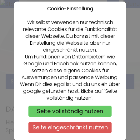
Cookie-Einstellung
Wir selbst verwenden nur technisch
relevante Cookies für die Funktionalität
Dartsportzentrum Rheingau
dieser Webseite. Du kannst mit dieser
FC OESTRICH 1920 e.V.
Einstellung die Webseite aber nur
eingeschränkt nutzen.
Um Funktionen von Drittanbietern wie
Google und Facebook nutzen können,
setzen diese eigene Cookies für
Auswertungen und passende Werbung.
«
Sie sind hier:
DARTSPIELER
Start
Wenn Dir dies egal ist und du uns eh über
google gefunden hast, klicke auf 'Seite
vollständig nutzen'.
DARTSPIELER
Seite vollständig nutzen
Hier stellen wir unsere Dartspielerinnen und
Seite eingeschränkt nutzen
Spieler vor.