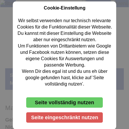
Cookie-Einstellung
Wir selbst verwenden nur technisch relevante
Cookies für die Funktionalität dieser Webseite.
Dartsportzentrum Rheingau
Du kannst mit dieser Einstellung die Webseite
FC OESTRICH 1920 e.V.
aber nur eingeschränkt nutzen.
Um Funktionen von Drittanbietern wie Google
und Facebook nutzen können, setzen diese
eigene Cookies für Auswertungen und
passende Werbung.
Wenn Dir dies egal ist und du uns eh über
«
«
Sie sind hier:
Start
DARTSPIELER
google gefunden hast, klicke auf 'Seite
Matthias Humbert
vollständig nutzen'.
Seite vollständig nutzen
Matthias Humbert
Seite eingeschränkt nutzen
Geburtsjahr:
1974
Nickname:
Humphrey