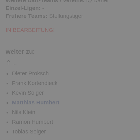
Weitere Dart-Teams / Vereine:
iQ Darter
Einzel-Ligen:
-
Frühere Teams:
Stellungstiger
IN BEARBEITUNG!
weiter zu:
⇑ ..
Dieter Proksch
Frank Kortendieck
Kevin Solger
Matthias Humbert
Nils Klein
Ramon Humbert
Tobias Solger