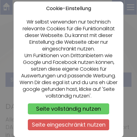
Cookie-Einstellung
Wir selbst verwenden nur technisch
relevante Cookies für die Funktionalität
Dartsportzentrum Rheingau
dieser Webseite. Du kannst mit dieser
FC OESTRICH 1920 e.V.
Einstellung die Webseite aber nur
eingeschränkt nutzen.
Um Funktionen von Drittanbietern wie
Google und Facebook nutzen können,
setzen diese eigene Cookies für
Auswertungen und passende Werbung.
«
Sie sind hier:
Start
DART BLOG
Wenn Dir dies egal ist und du uns eh über
google gefunden hast, klicke auf 'Seite
vollständig nutzen'.
DART BLOG
Seite vollständig nutzen
Alle News rund um unseren Verein, das
Seite eingeschränkt nutzen
DARTSPORTZENTRUM RHEINGAU und Dartsport
in unserer Region.