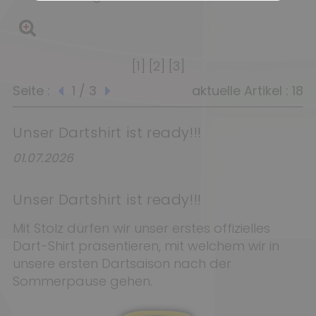
[1]
[2]
[3]
Seite :
1 / 3
aktuelle Artikel : 18
Unser Dartshirt ist ready!!!
01.07.2026
Unser Dartshirt ist ready!!!
Mit Stolz dürfen wir unser erstes offizielles
Dart-Shirt präsentieren, mit welchem wir in
unsere ersten Dartsaison nach der
Sommerpause gehen.