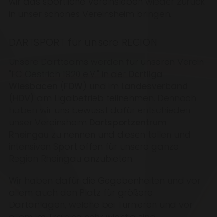
wir das sportliche Vereinsleben wieder zurück
in unser schönes Vereinsheim bringen.
DARTSPORT für unsere REGION
Unsere Dartteams werden für unseren Verein
"FC Oestrich 1920 e.V." in der
Dartliga
Wiesbaden (FDW
) und im
Landesverband
(HDV)
am Ligabetrieb teilnehmen. Dennoch
haben wir uns bewusst dafür entschieden
unser Vereinsheim
Dartsportzentrum
Rheingau
zu nennen und diesen tollen und
intensiven Sport offen für unsere ganze
Region Rheingau anzubieten.
Wir haben dafür die Gegebenheiten und vor
allem auch den Platz für größere
Dartanlagen, welche bei Turnieren und vor
allem im Training sehr wichtig sind.