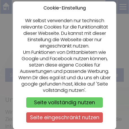
Cookie-Einstellung
Wir selbst verwenden nur technisch
relevante Cookies für die Funktionalität
Dartsportzentrum Rheingau
dieser Webseite. Du kannst mit dieser
FC OESTRICH 1920 e.V.
Einstellung die Webseite aber nur
eingeschränkt nutzen.
Um Funktionen von Drittanbietern wie
Google und Facebook nutzen können,
setzen diese eigene Cookies für
Auswertungen und passende Werbung.
«
«
Sie sind hier:
Start
DZ RHEINGAU
Unsere Werte
Wenn Dir dies egal ist und du uns eh über
google gefunden hast, klicke auf 'Seite
vollständig nutzen'.
Unsere Werte
Seite vollständig nutzen
Wir, der FC Oestrich 1920 e.V. verfolgen das
Seite eingeschränkt nutzen
Ziel, allen Menschen einen Raum zu bieten, die
Interesse am Dartsport haben.